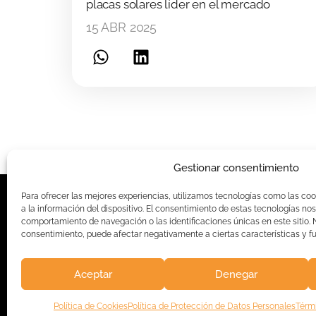
placas solares líder en el mercado
15 ABR 2025
Gestionar consentimiento
Para ofrecer las mejores experiencias, utilizamos tecnologías como las c
a la información del dispositivo. El consentimiento de estas tecnologías no
96 080 58
comportamiento de navegación o las identificaciones únicas en este sitio. No
consentimiento, puede afectar negativamente a ciertas características y f
info@sonn
Calle P.i.
© 2025 SONNE PV SYSTEMS
Aceptar
Denegar
S.L.
TODOS LOS DERECHOS RESERVADOS
Política de Cookies
Política de Protección de Datos Personales
Térm